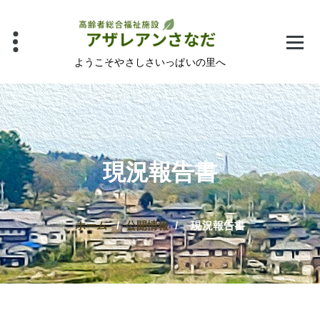
コ
ン
テ
ン
ようこそやさしさいっぱいの里へ
ツ
へ
ス
キ
ッ
現況報告書
プ
ホーム
/
公開情報
/
現況報告書