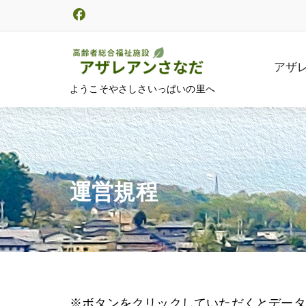
コ
ン
テ
ン
アザ
ツ
ようこそやさしさいっぱいの里へ
へ
ス
キ
ッ
プ
運営規程
※ボタンをクリックしていただくとデータ