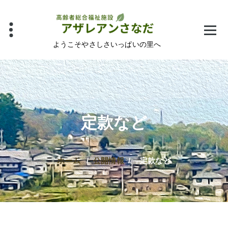
コ
ン
テ
ン
ようこそやさしさいっぱいの里へ
ツ
へ
ス
キ
ッ
定款など
プ
ホーム
/
公開情報
/
定款など