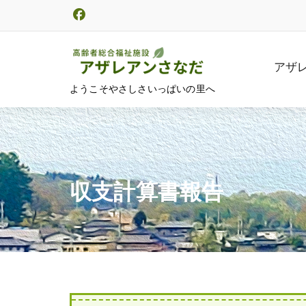
コ
ン
テ
ン
アザ
ツ
ようこそやさしさいっぱいの里へ
へ
ス
キ
ッ
プ
収支計算書報告