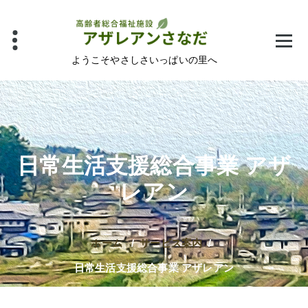
コ
ン
テ
ン
ようこそやさしさいっぱいの里へ
ツ
へ
ス
キ
ッ
日常生活支援総合事業 アザ
プ
レアン
ホーム
/
サービス案内
/
日常生活支援総合事業 アザレアン