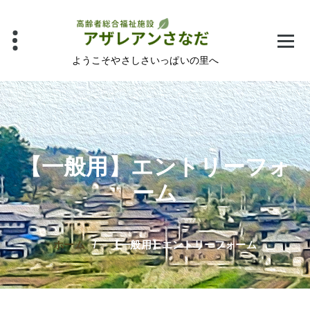
コ
ン
テ
ン
ようこそやさしさいっぱいの里へ
ツ
へ
ス
キ
ッ
【一般用】エントリーフォ
プ
ーム
ホーム
/
【一般用】エントリーフォーム