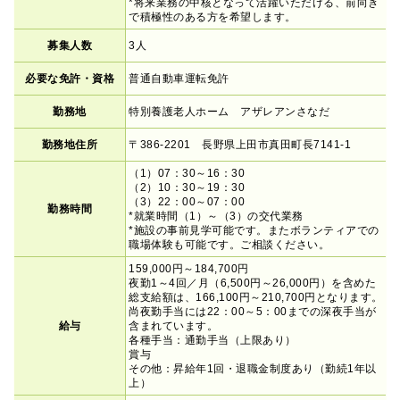
*将来業務の中核となって活躍いただける、前向き
で積極性のある方を希望します。
募集人数
3人
必要な免許・資格
普通自動車運転免許
勤務地
特別養護老人ホーム アザレアンさなだ
勤務地住所
〒386-2201 長野県上田市真田町長7141-1
（1）07：30～16：30
（2）10：30～19：30
（3）22：00～07：00
勤務時間
*就業時間（1）～（3）の交代業務
*施設の事前見学可能です。またボランティアでの
職場体験も可能です。ご相談ください。
159,000円～184,700円
夜勤1～4回／月（6,500円～26,000円）を含めた
総支給額は、166,100円～210,700円となります。
尚夜勤手当には22：00～5：00までの深夜手当が
給与
含まれています。
各種手当：通勤手当（上限あり）
賞与
その他：昇給年1回・退職金制度あり（勤続1年以
上）