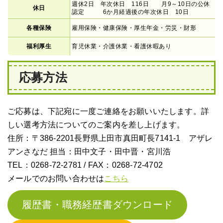
週休2日 年次休日 116日 月9～10日の公休
休日
認定 6か月経過後の年次休日 10日
各種保険
雇用保険・健康保険・厚生年金・労災・財形
福利厚生
育児休業・介護休業・看護休暇あり
応募方法
ご応募は、下記宛に一度ご連絡をお願いいたします。詳
しい選考方法についてのご案内を差し上げます。
住所：〒386-2201長野県上田市真田町長7141-1 アザレ
アンさなだ 担当：田中文子・田中晋・宮川浩
TEL：0268-72-2781 / FAX：0268-72-4702
メールでのお問い合わせは
こちら
履歴書・職務経歴書ダウンロード