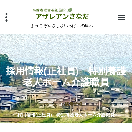
コ
ン
テ
ン
ようこそやさしさいっぱいの里へ
ツ
へ
ス
キ
ッ
採用情報(正社員) 特別養護
プ
老人ホーム介護職員
ホーム
/
採用情報
/
採用情報(正社員) 特別養護老人ホーム介護職員