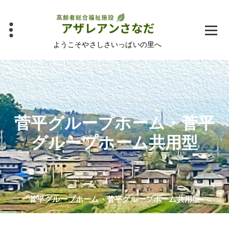
コ
ン
テ
ン
ようこそやさしさいっぱいの里へ
ツ
へ
ス
キ
ッ
菅平グループホーム・菅平
プ
グループホーム共用型
ホーム
/
施設一覧
/
菅平グループホーム・菅平グループホーム共用型