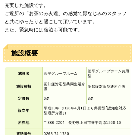
充実した施設です。
ご近所の「お茶のみ友達」の感覚で顔なじみのスタッフ
と共にゆったりと過ごして頂いています。
また、緊急時には宿泊も可能です。
施設概要
菅平グループホーム共用
施設名
菅平グループホーム
型
認知症対応型共同生活介
施設種類
認知症対応型通所介護
護
定員数
6名
3名
平成20年（H28年4月1日より共用型｢認知症対応
設立年
型通所介護｣）
所在地
〒386-2204 長野県上田市菅平高原1260-16
電話番号
0268-74-1780