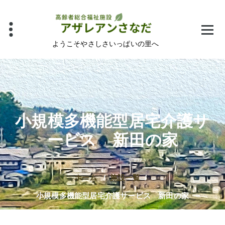
コ
ン
テ
ン
ようこそやさしさいっぱいの里へ
ツ
へ
ス
キ
ッ
小規模多機能型居宅介護サ
プ
ービス 新田の家
ホーム
/
施設一覧
/
小規模多機能型居宅介護サービス 新田の家